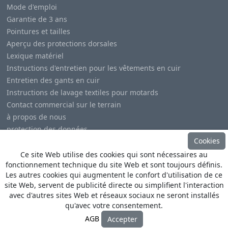
Mode d'emploi
Garantie de 3 ans
Pointures et tailles
Aperçu des protections dorsales
Lexique matériel
Instructions d'entretien pour les vêtements en cuir
Entretien des gants en cuir
Instructions de lavage textiles pour motards
Contact commercial sur le terrain
à propos de nous
protection des données
Cookies
Mentions légales
Ce site Web utilise des cookies qui sont nécessaires au
fonctionnement technique du site Web et sont toujours définis.
Les autres cookies qui augmentent le confort d'utilisation de ce
site Web, servent de publicité directe ou simplifient l'interaction
avec d'autres sites Web et réseaux sociaux ne seront installés
© Copyright
Heino Büse MX Import GmbH
. All Rights
qu'avec votre consentement.
Reserved
AGB
Accepter