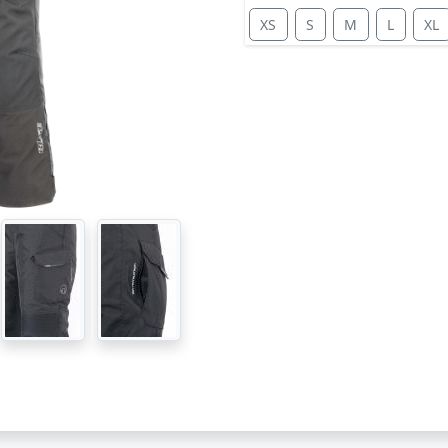
XS
S
M
L
XL