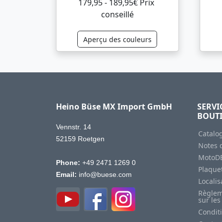
179,95 - 189,95€ Prix ​​
conseillé
Aperçu des couleurs
Heino Büse MX Import GmbH
SERVI
BOUT
Vennstr. 14
Catalo
52159 Roetgen
Notes d
MotoD
Phone:
+49 2471 1269 0
Plaquet
Email:
info@buese.com
Locali
Règlem
sur les
Condit