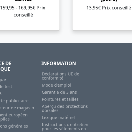
159,95 - 169,95€ Prix ​​
13,95€ Prix ​​conseillé
conseillé
CE DE
INFORMATION
IQUE
Déclarations UE de
conformité
gue
Mode d'emploi
e test
Garantie de 3 ans
B
Pointures et tailles
te publicitaire
Aperçu des protections
sateur de magasin
dorsales
ent européen
Lexique matériel
 piles
Instructions d'entretien
ions générales
pour les vêtements en