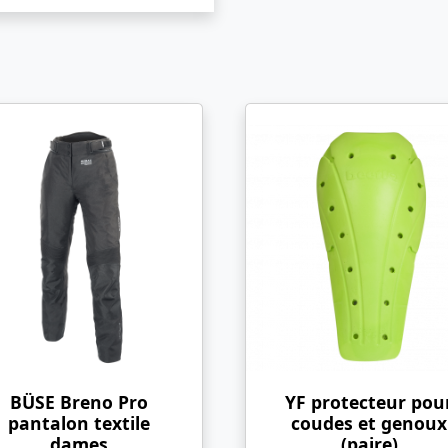
BÜSE Breno Pro
YF protecteur pou
pantalon textile
coudes et genoux
dames
(paire)