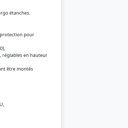
argo étanches.
 protection pour
0),
, réglables en hauteur
ant être montés
U,