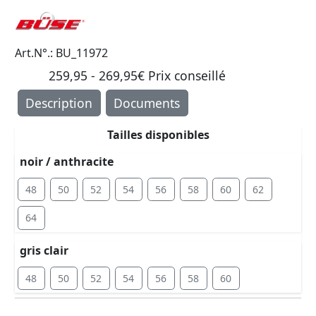
Art.N°.: BU_11972
259,95 - 269,95€ Prix ​​conseillé
Description
Documents
Tailles disponibles
noir / anthracite
48
50
52
54
56
58
60
62
64
gris clair
48
50
52
54
56
58
60