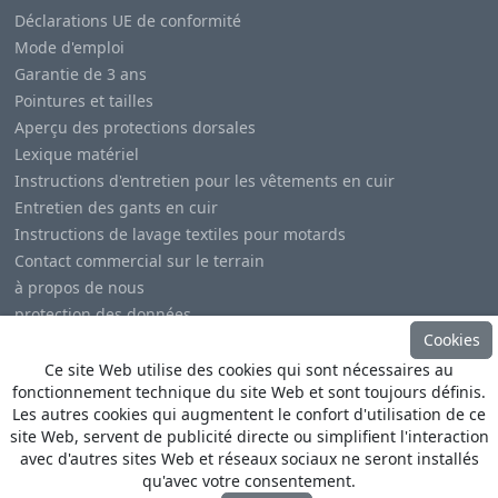
Déclarations UE de conformité
Mode d'emploi
Garantie de 3 ans
Pointures et tailles
Aperçu des protections dorsales
Lexique matériel
Instructions d'entretien pour les vêtements en cuir
Entretien des gants en cuir
Instructions de lavage textiles pour motards
Contact commercial sur le terrain
à propos de nous
protection des données
Cookies
Mentions légales
Ce site Web utilise des cookies qui sont nécessaires au
fonctionnement technique du site Web et sont toujours définis.
Les autres cookies qui augmentent le confort d'utilisation de ce
site Web, servent de publicité directe ou simplifient l'interaction
avec d'autres sites Web et réseaux sociaux ne seront installés
© Copyright
Heino Büse MX Import GmbH
. All Rights
qu'avec votre consentement.
Reserved