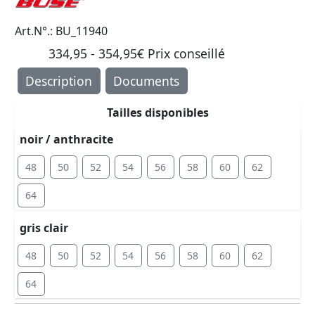
Art.N°.: BU_11940
334,95 - 354,95€ Prix ​​conseillé
Description
Documents
Tailles disponibles
noir / anthracite
48
50
52
54
56
58
60
62
64
gris clair
48
50
52
54
56
58
60
62
64