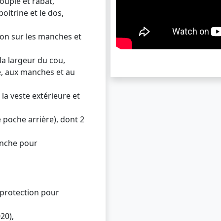
ouple et rabat,
oitrine et le dos,
ion sur les manches et
la largeur du cou,
le, aux manches et au
la veste extérieure et
 poche arrière), dont 2
anche pour
 protection pour
20),