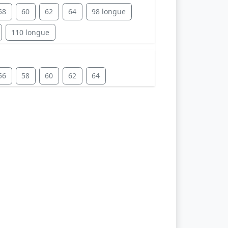
58
60
62
64
98 longue
110 longue
56
58
60
62
64