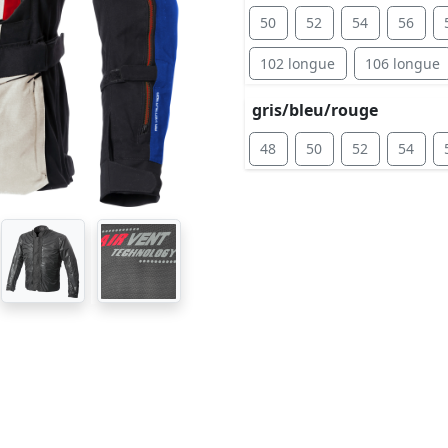
50
52
54
56
102 longue
106 longue
gris/bleu/rouge
48
50
52
54