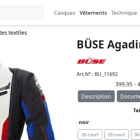
Casques
Vêtements
Technique
es textiles
BÜSE Agadir
Art.N°.: BU_11692
399,95 - 4
Description
Docume
Ta
noir
28 court
29 court
30