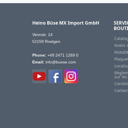
Heino Büse MX Import GmbH
SERVI
BOUT
Vennstr. 14
Catalo
52159 Roetgen
Notes d
MotoD
Phone:
+49 2471 1269 0
Plaquet
Email:
info@buese.com
Locali
Règlem
sur les
Condit
Contac