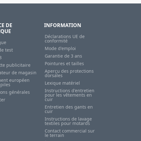
CE DE
INFORMATION
IQUE
Déclarations UE de
conformité
gue
Mode d'emploi
e test
Garantie de 3 ans
B
Pointures et tailles
te publicitaire
Aperçu des protections
sateur de magasin
dorsales
ent européen
Lexique matériel
 piles
Instructions d'entretien
ions générales
pour les vêtements en
cuir
ter
Entretien des gants en
cuir
Instructions de lavage
textiles pour motards
Contact commercial sur
le terrain