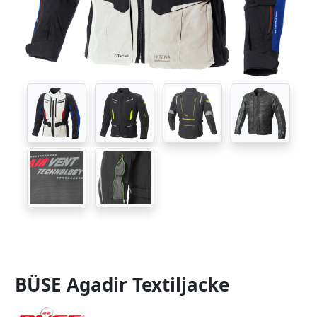
BÜSE Agadir Textiljacke