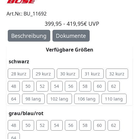
Art.Nr.: BU_11692
399,95 - 419,95€ UVP
Beschreibung
Dokumente
Verfügbare Größen
schwarz
28 kurz
29 kurz
30 kurz
31 kurz
32 kurz
48
50
52
54
56
58
60
62
64
98 lang
102 lang
106 lang
110 lang
grau/blau/rot
48
50
52
54
56
58
60
62
64