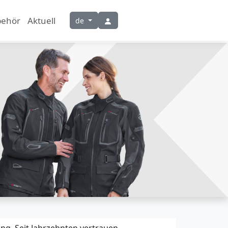
behör
Aktuell
de