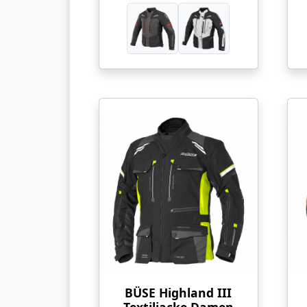
BÜSE Highland III
Textiljacke Damen