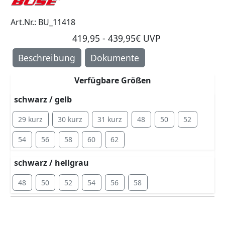
Art.Nr.: BU_11418
419,95 - 439,95€ UVP
Beschreibung
Dokumente
Verfügbare Größen
schwarz / gelb
29 kurz
30 kurz
31 kurz
48
50
52
54
56
58
60
62
schwarz / hellgrau
48
50
52
54
56
58