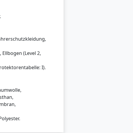
.
fahrerschutzkleidung,
 Ellbogen (Level 2,
tektorentabelle: I).
aumwolle,
sthan,
embran,
olyester.