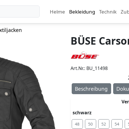
Helme
Bekleidung
Technik
Zu
xtiljacken
BÜSE Carson
Art.Nr.: BU_11498
Beschreibung
Doku
Ve
schwarz
48
50
52
54