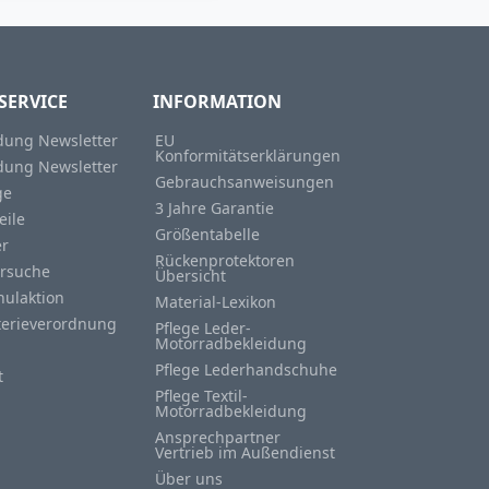
SERVICE
INFORMATION
ung Newsletter
EU
Konformitätserklärungen
ung Newsletter
Gebrauchsanweisungen
ge
3 Jahre Garantie
eile
Größentabelle
er
Rückenprotektoren
rsuche
Übersicht
hulaktion
Material-Lexikon
terieverordnung
Pflege Leder-
Motorradbekleidung
Pflege Lederhandschuhe
t
Pflege Textil-
Motorradbekleidung
Ansprechpartner
Vertrieb im Außendienst
Über uns