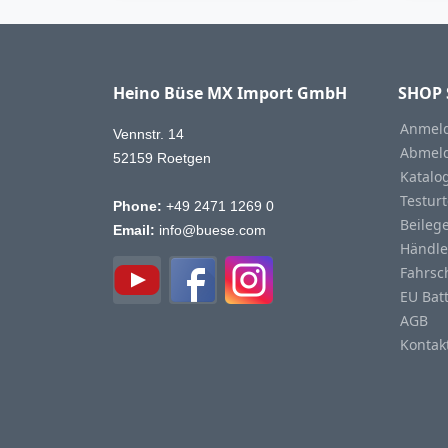
Heino Büse MX Import GmbH
SHOP 
Anmeld
Vennstr. 14
Abmeld
52159 Roetgen
Katalo
Testurt
Phone:
+49 2471 1269 0
Beileg
Email:
info@buese.com
Händle
Fahrsc
EU Bat
AGB
Kontak