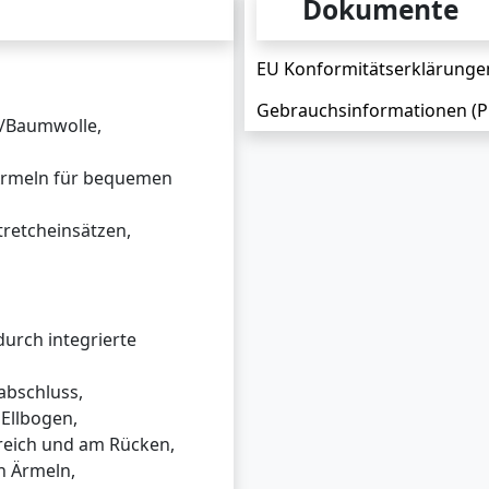
Dokumente
EU Konformitätserklärungen
Gebrauchsinformationen (P
/Baumwolle,
 Ärmeln für bequemen
retcheinsätzen,
urch integrierte
bschluss,
Ellbogen,
reich und am Rücken,
n Ärmeln,