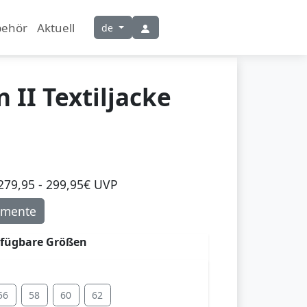
behör
Aktuell
de
 II Textiljacke
279,95 - 299,95€ UVP
mente
rfügbare Größen
56
58
60
62