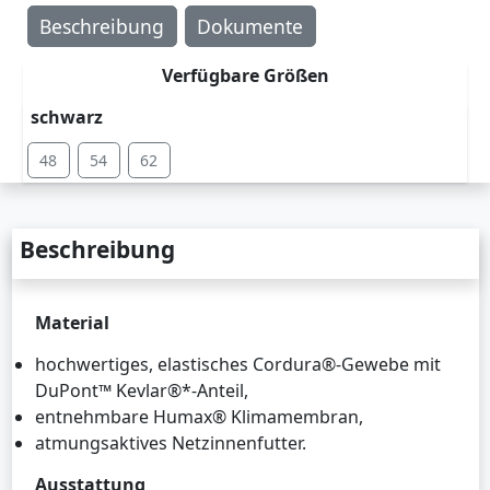
Beschreibung
Dokumente
Verfügbare Größen
schwarz
48
54
62
Beschreibung
Material
hochwertiges, elastisches Cordura®-Gewebe mit
DuPont™ Kevlar®*-Anteil,
entnehmbare Humax® Klimamembran,
atmungsaktives Netzinnenfutter.
Ausstattung