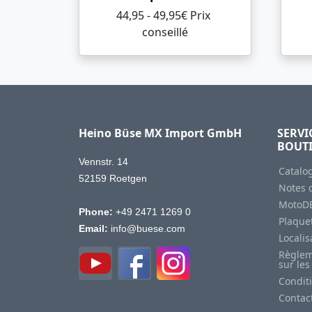
44,95 - 49,95€ Prix ​​
conseillé
Heino Büse MX Import GmbH
SERVI
BOUT
Vennstr. 14
Catalo
52159 Roetgen
Notes d
MotoD
Phone:
+49 2471 1269 0
Plaquet
Email:
info@buese.com
Locali
Règlem
sur les
Condit
Contac