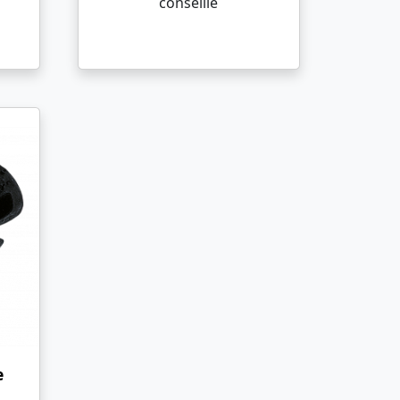
conseillé
e