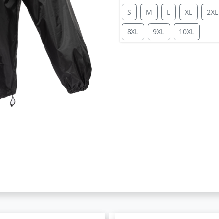
S
M
L
XL
2XL
8XL
9XL
10XL