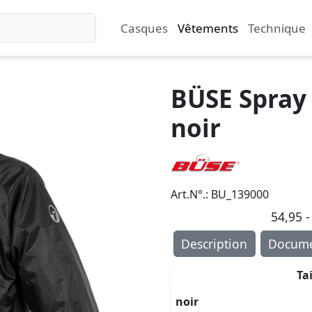
Casques
Vêtements
Technique
BÜSE Spray 
noir
Art.N°.: BU_139000
54,95 -
Description
Docume
Ta
noir