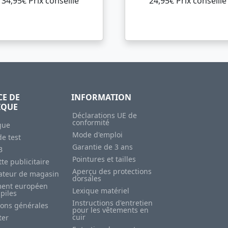
34,95€ Prix ​​conseillé
24,95€ Prix ​​conseillé
CE DE
INFORMATION
IQUE
Déclarations UE de
conformité
gue
Mode d'emploi
e test
Garantie de 3 ans
B
Pointures et tailles
te publicitaire
Aperçu des protections
sateur de magasin
dorsales
ent européen
Lexique matériel
 piles
Instructions d'entretien
ions générales
pour les vêtements en
cuir
ter