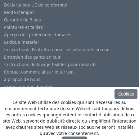
Déclarations UE de conformité
Mode d'emploi
Garantie de 3 ans
Pointures et tailles
Aperçu des protections dorsales
Lexique matériel
Instructions d'entretien pour les vêtements en cuir
Entretien des gants en cuir
Instructions de lavage textiles pour motards
Contact commercial sur le terrain
à propos de nous
protection des données
Cookies
Mentions légales
Ce site Web utilise des cookies qui sont nécessaires au
fonctionnement technique du site Web et sont toujours définis.
Les autres cookies qui augmentent le confort d'utilisation de ce
site Web, servent de publicité directe ou simplifient l'interaction
avec d'autres sites Web et réseaux sociaux ne seront installés
© Copyright
Heino Büse MX Import GmbH
. All Rights
qu'avec votre consentement.
Reserved