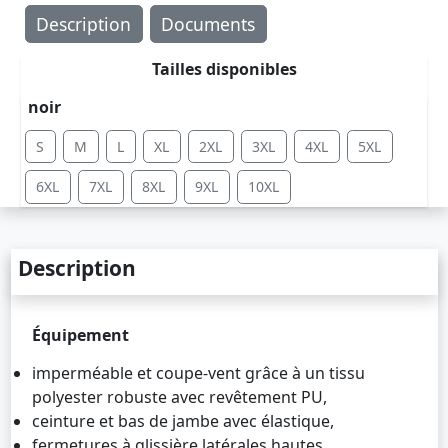
Description
Documents
Tailles disponibles
noir
S
M
L
XL
2XL
3XL
4XL
5XL
6XL
7XL
8XL
9XL
10XL
Description
Équipement
imperméable et coupe-vent grâce à un tissu
polyester robuste avec revêtement PU,
ceinture et bas de jambe avec élastique,
fermetures à glissière latérales hautes,