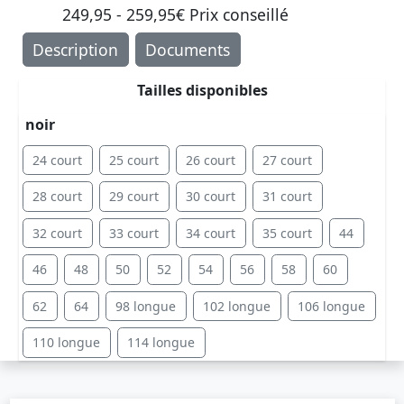
249,95 - 259,95€ Prix ​​conseillé
Description
Documents
Tailles disponibles
noir
24 court
25 court
26 court
27 court
28 court
29 court
30 court
31 court
32 court
33 court
34 court
35 court
44
46
48
50
52
54
56
58
60
62
64
98 longue
102 longue
106 longue
110 longue
114 longue