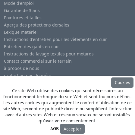
Mode d'emploi
Garantie de 3 ans
Pointures et tailles
Aperçu des protections dorsales
Lexique matériel
Instructions d'entretien pour les vêtements en cuir
Entretien des gants en cuir
Instructions de lavage textiles pour motards
Contact commercial sur le terrain
à propos de nous
protection des données
Cookies
Mentions légales
Ce site Web utilise des cookies qui sont nécessaires au
fonctionnement technique du site Web et sont toujours définis.
Les autres cookies qui augmentent le confort d'utilisation de ce
site Web, servent de publicité directe ou simplifient l'interaction
avec d'autres sites Web et réseaux sociaux ne seront installés
© Copyright
Heino Büse MX Import GmbH
. All Rights
qu'avec votre consentement.
Reserved
AGB
Accepter