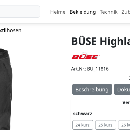
Helme
Bekleidung
Technik
Zu
xtilhosen
BÜSE Highla
Art.Nr.: BU_11816
Beschreibung
Doku
Ve
schwarz
24 kurz
25 kurz
26 k