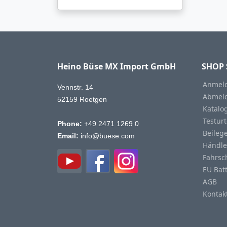
Heino Büse MX Import GmbH
SHOP 
Anmeld
Vennstr. 14
Abmeld
52159 Roetgen
Katalo
Testurt
Phone:
+49 2471 1269 0
Beileg
Email:
info@buese.com
Händle
Fahrsc
EU Bat
AGB
Kontak