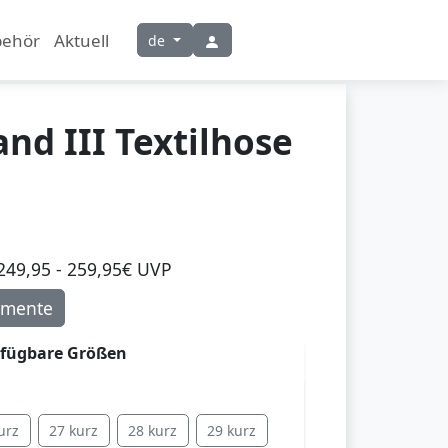
behör
Aktuell
de
nd III Textilhose
249,95 - 259,95€ UVP
mente
rfügbare Größen
urz
27 kurz
28 kurz
29 kurz