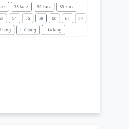
urz
33 kurz
34 kurz
35 kurz
52
54
56
58
60
62
64
6 lang
110 lang
114 lang