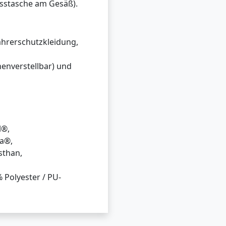
sstasche am Gesäß).
fahrerschutzkleidung,
henverstellbar) und
l®,
na®,
sthan,
olyester / PU-