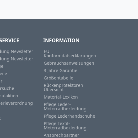
SERVICE
INFORMATION
ung Newsletter
EU
Konformitätserklärungen
ung Newsletter
Gebrauchsanweisungen
ge
3 Jahre Garantie
eile
Größentabelle
er
Rückenprotektoren
rsuche
Übersicht
hulaktion
Material-Lexikon
terieverordnung
Pflege Leder-
Motorradbekleidung
Pflege Lederhandschuhe
t
Pflege Textil-
Motorradbekleidung
Ansprechpartner