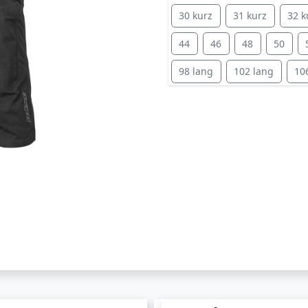
30 kurz
31 kurz
32 k
44
46
48
50
98 lang
102 lang
10