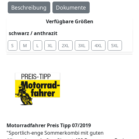
Beschreibung
Dokumente
Verfügbare Größen
schwarz / anthrazit
S
M
L
XL
2XL
3XL
4XL
5XL
Motorradfahrer Preis Tipp 07/2019
"Sportlich-enge Sommerkombi mit guten