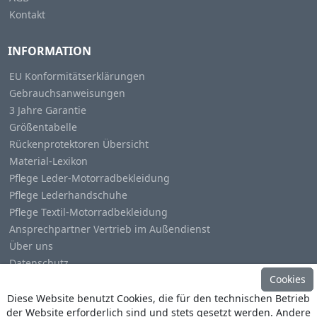
Kontakt
INFORMATION
EU Konformitätserklärungen
Gebrauchsanweisungen
3 Jahre Garantie
Größentabelle
Rückenprotektoren Übersicht
Material-Lexikon
Pflege Leder-Motorradbekleidung
Pflege Lederhandschuhe
Pflege Textil-Motorradbekleidung
Ansprechpartner Vertrieb im Außendienst
Über uns
Datenschutz
Cookies
Impressum
Diese Website benutzt Cookies, die für den technischen Betrieb
der Website erforderlich sind und stets gesetzt werden. Andere