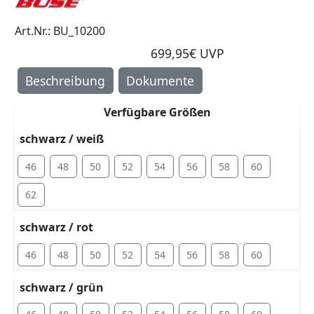
Art.Nr.: BU_10200
699,95€ UVP
Beschreibung
Dokumente
Verfügbare Größen
schwarz / weiß
46
48
50
52
54
56
58
60
62
schwarz / rot
46
48
50
52
54
56
58
60
schwarz / grün