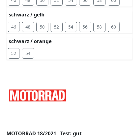
46
48
50
52
54
56
58
60
schwarz / gelb
46
48
50
52
54
56
58
60
schwarz / orange
52
54
MOTORRAD 18/2021 - Test: gut