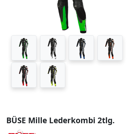
BÜSE Mille Lederkombi 2tlg.