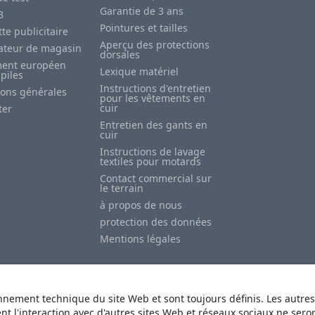
Garantie de 3 ans
B
Pointures et tailles
te publicitaire
Aperçu des protections
sateur de magasin
dorsales
ent européen
Lexique matériel
 piles
Instructions d'entretien
ions générales
pour les vêtements en
cuir
ter
Entretien des gants en
cuir
Instructions de lavage
textiles pour motards
Contact commercial sur
le terrain
à propos de nous
protection des données
Mentions légales
nnement technique du site Web et sont toujours définis. Les autres
ent l'interaction avec d'autres sites Web et réseaux sociaux ne ser