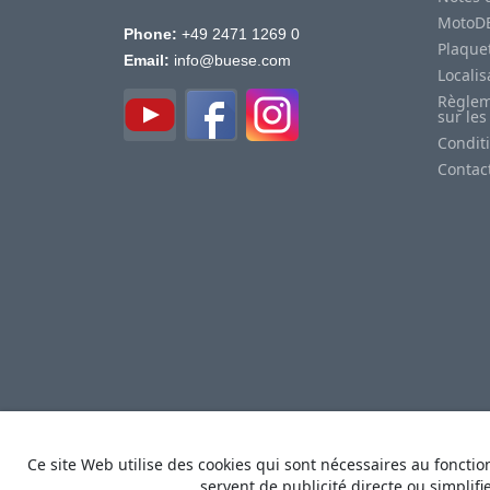
MotoD
Phone:
+49 2471 1269 0
Plaquet
Email:
info@buese.com
Locali
Règlem
sur les
Condit
Contac
Ce site Web utilise des cookies qui sont nécessaires au fonctio
servent de publicité directe ou simplifi