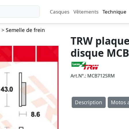
Casques
Vêtements
Technique
>
Semelle de frein
TRW plaquet
disque MC
Art.N°.: MCB712SRM
Description
Motos a