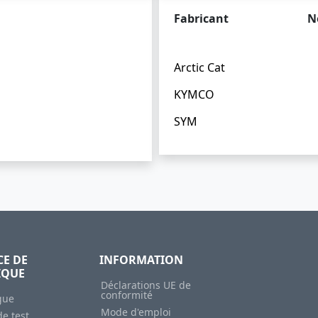
Fabricant
N
Arctic Cat
KYMCO
SYM
CE DE
INFORMATION
IQUE
Déclarations UE de
conformité
gue
Mode d'emploi
e test