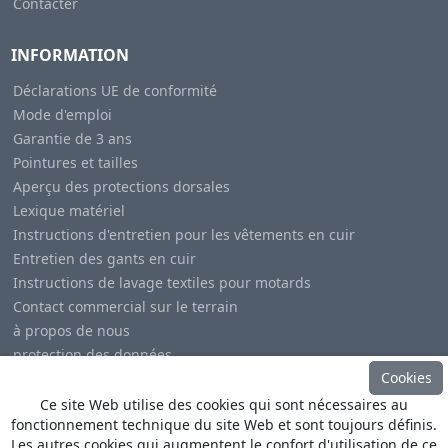
Contacter
INFORMATION
Déclarations UE de conformité
Mode d'emploi
Garantie de 3 ans
Pointures et tailles
Aperçu des protections dorsales
Lexique matériel
Instructions d'entretien pour les vêtements en cuir
Entretien des gants en cuir
Instructions de lavage textiles pour motards
Contact commercial sur le terrain
à propos de nous
protection des données
Cookies
Mentions légales
Ce site Web utilise des cookies qui sont nécessaires au
fonctionnement technique du site Web et sont toujours définis.
Les autres cookies qui augmentent le confort d'utilisation de ce