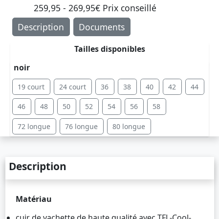
259,95 - 269,95€ Prix ​​conseillé
Description
Documents
Tailles disponibles
noir
19 court
24 court
36
38
40
42
44
46
48
50
52
54
56
58
72 longue
76 longue
80 longue
Description
Matériau
cuir de vachette de haute qualité avec TFL-Cool-