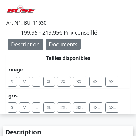
Art.N°.: BU_11630
199,95 - 219,95€ Prix ​​conseillé
Description
Documents
Tailles disponibles
rouge
S
M
L
XL
2XL
3XL
4XL
5XL
gris
S
M
L
XL
2XL
3XL
4XL
5XL
Description