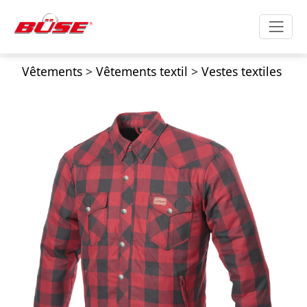
Vêtements
>
Vêtements textil
>
Vestes textiles