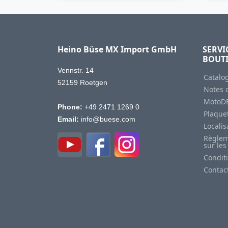
Heino Büse MX Import GmbH
SERVI
BOUT
Vennstr. 14
Catalo
52159 Roetgen
Notes d
MotoD
Phone:
+49 2471 1269 0
Plaquet
Email:
info@buese.com
Locali
Règlem
sur les
Condit
Contac