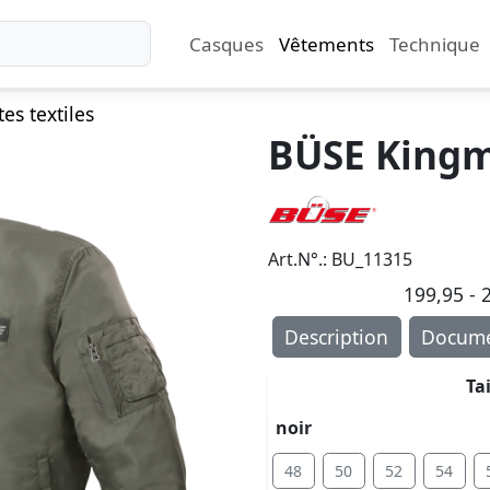
Casques
Vêtements
Technique
es textiles
BÜSE Kingm
Art.N°.: BU_11315
199,95 - 2
Description
Docume
Ta
noir
48
50
52
54