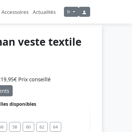
Accessoires
Actualités
fr
an veste textile
19,95€ Prix ​​conseillé
nts
illes disponibles
56
58
60
62
64