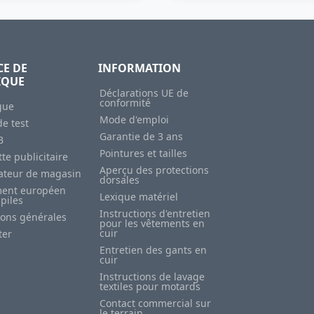
CE DE
INFORMATION
IQUE
Déclarations UE de
conformité
gue
Mode d'emploi
e test
Garantie de 3 ans
B
Pointures et tailles
te publicitaire
Aperçu des protections
sateur de magasin
dorsales
ent européen
Lexique matériel
 piles
Instructions d'entretien
ions générales
pour les vêtements en
cuir
ter
Entretien des gants en
cuir
Instructions de lavage
textiles pour motards
Contact commercial sur
le terrain