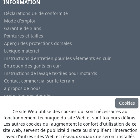
INFORMATION
Déclarations UE de conformité
Mode d'emploi
Garantie de 3 ans
Pointures et tailles
Aperçu des protections dorsales
Lexique matériel
Instructions d'entretien pour les vêtements en cuir
Entretien des gants en cuir
Instructions de lavage textiles pour motards
Contact commercial sur le terrain
à propos de nous
protection des données
Cookies
Mentions légales
Ce site Web utilise des cookies qui sont nécessaires au
fonctionnement technique du site Web et sont toujours définis.
Les autres cookies qui augmentent le confort d'utilisation de ce
site Web, servent de publicité directe ou simplifient l'interaction
avec d'autres sites Web et réseaux sociaux ne seront installés
© Copyright
Heino Büse MX Import GmbH
. All Rights