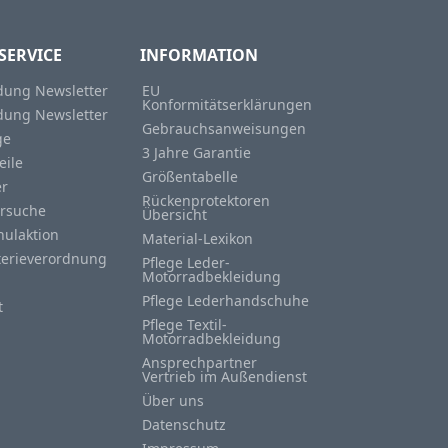
SERVICE
INFORMATION
ung Newsletter
EU
Konformitätserklärungen
ung Newsletter
Gebrauchsanweisungen
ge
3 Jahre Garantie
eile
Größentabelle
er
Rückenprotektoren
rsuche
Übersicht
hulaktion
Material-Lexikon
terieverordnung
Pflege Leder-
Motorradbekleidung
Pflege Lederhandschuhe
t
Pflege Textil-
Motorradbekleidung
Ansprechpartner
Vertrieb im Außendienst
Über uns
Datenschutz