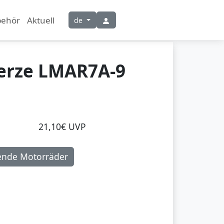
behör
Aktuell
de
erze LMAR7A-9
21,10€ UVP
ende Motorräder