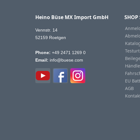
Heino Büse MX Import GmbH
SHOP 
Anmeld
Vennstr. 14
Abmeld
52159 Roetgen
Katalo
Testurt
Phone:
+49 2471 1269 0
Beileg
Email:
info@buese.com
Händle
Fahrsc
EU Bat
AGB
Kontak