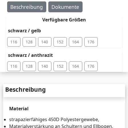
Beschreibung
Dokumente
Verfügbare Größen
schwarz / gelb
116
128
140
152
164
176
schwarz / anthrazit
116
128
140
152
164
176
Beschreibung
Material
strapazierfähiges 450D Polyestergewebe,
Materialverstärkung an Schultern und Ellbogen,