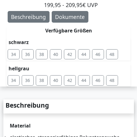
199,95 - 209,95€ UVP
Beschreibung
Dokumente
Verfügbare Größen
schwarz
34
36
38
40
42
44
46
48
hellgrau
34
36
38
40
42
44
46
48
Beschreibung
Material