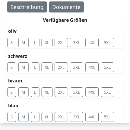
Beschreibung
Dokumente
Verfügbare Größen
oliv
S
M
L
XL
2XL
3XL
4XL
5XL
schwarz
S
M
L
XL
2XL
3XL
4XL
5XL
braun
S
M
L
XL
2XL
3XL
4XL
5XL
blau
S
M
L
XL
2XL
3XL
4XL
5XL