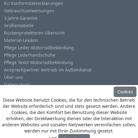
EU Konformitätserklärungen
Gebrauchsanweisungen
3 Jahre Garantie
Größentabelle
Rückenprotektoren Übersicht
Material-Lexikon
Pflege Leder-Motorradbekleidung
Pflege Lederhandschuhe
Pflege Textil-Motorradbekleidung
Ansprechpartner Vertrieb im Außendienst
Über uns
Datenschutz
Cookies
Impressum
Diese Website benutzt Cookies, die für den technischen Betrieb
der Website erforderlich sind und stets gesetzt werden. Andere
Cookies, die den Komfort bei Benutzung dieser Website
erhöhen, der Direktwerbung dienen oder die Interaktion mit
anderen Websites und sozialen Netzwerken vereinfachen sollen,
© Copyright
Heino Büse MX Import GmbH
. All Rights
werden nur mit Ihrer Zustimmung gesetzt.
Reserved