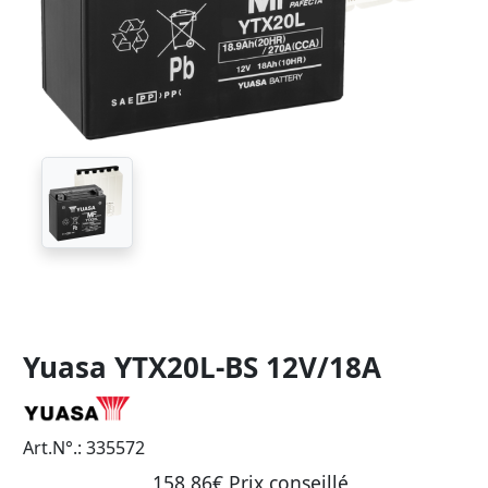
Yuasa YTX20L-BS 12V/18A
Art.N°.: 335572
158,86€ Prix ​​conseillé