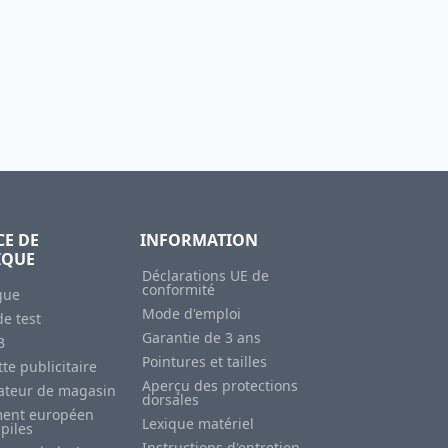
CE DE
INFORMATION
IQUE
Déclarations UE de
conformité
gue
Mode d'emploi
e test
Garantie de 3 ans
B
Pointures et tailles
te publicitaire
Aperçu des protections
sateur de magasin
dorsales
ent européen
Lexique matériel
 piles
Instructions d'entretien