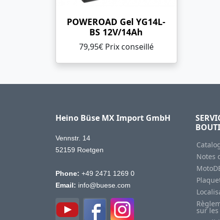
POWEROAD Gel YG14L-
BS 12V/14Ah
79,95€ Prix ​​conseillé
Heino Büse MX Import GmbH
SERVI
BOUT
Vennstr. 14
Catalo
52159 Roetgen
Notes d
MotoD
Phone:
+49 2471 1269 0
Plaquet
Email:
info@buese.com
Locali
Règlem
sur les