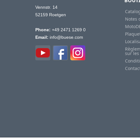
BOUT
Vennstr. 14
Catalo
52159 Roetgen
Notes d
MotoD
Phone:
+49 2471 1269 0
Plaquet
Email:
info@buese.com
Locali
Règlem
sur les
Condit
Contac