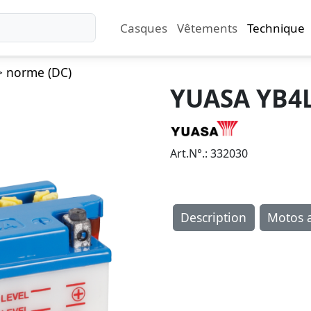
Casques
Vêtements
Technique
>
norme (DC)
YUASA YB4L
Art.N°.: 332030
Description
Motos a