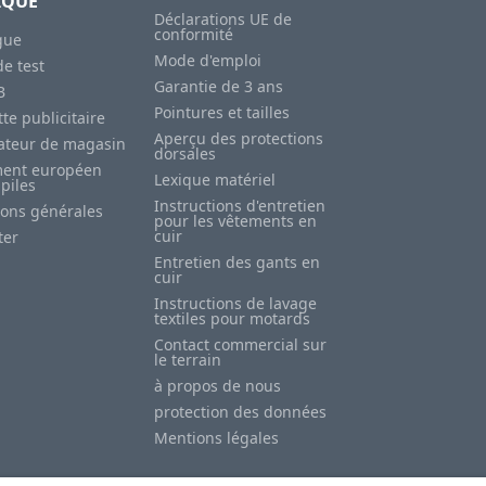
IQUE
Déclarations UE de
conformité
gue
Mode d'emploi
e test
Garantie de 3 ans
B
Pointures et tailles
te publicitaire
Aperçu des protections
sateur de magasin
dorsales
ent européen
Lexique matériel
 piles
Instructions d'entretien
ions générales
pour les vêtements en
cuir
ter
Entretien des gants en
cuir
Instructions de lavage
textiles pour motards
Contact commercial sur
le terrain
à propos de nous
protection des données
Mentions légales