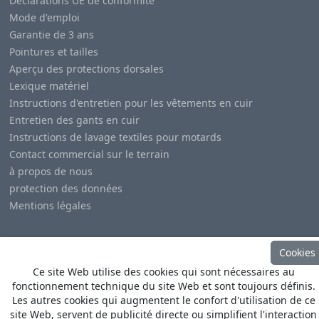
Déclarations UE de conformité
Mode d'emploi
Garantie de 3 ans
Pointures et tailles
Aperçu des protections dorsales
Lexique matériel
Instructions d'entretien pour les vêtements en cuir
Entretien des gants en cuir
Instructions de lavage textiles pour motards
Contact commercial sur le terrain
à propos de nous
protection des données
Mentions légales
Cookies
Ce site Web utilise des cookies qui sont nécessaires au
fonctionnement technique du site Web et sont toujours définis.
© Copyright
Heino Büse MX Import GmbH
. All Rights
Les autres cookies qui augmentent le confort d'utilisation de ce
Reserved
site Web, servent de publicité directe ou simplifient l'interaction