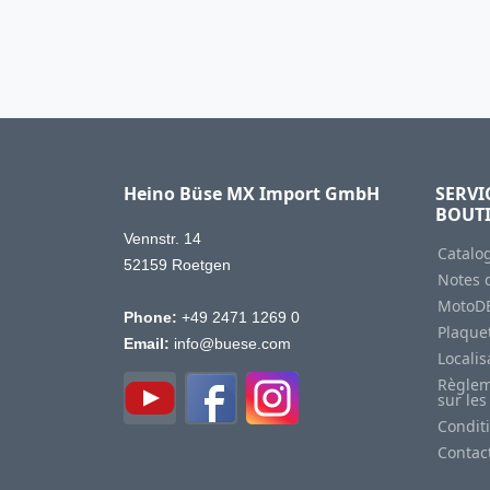
Heino Büse MX Import GmbH
SERVI
BOUT
Vennstr. 14
Catalo
52159 Roetgen
Notes d
MotoD
Phone:
+49 2471 1269 0
Plaquet
Email:
info@buese.com
Locali
Règlem
sur les
Condit
Contac