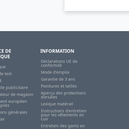
CE DE
INFORMATION
IQUE
Déclarations UE de
conformité
gue
Mode d'emploi
e test
Garantie de 3 ans
B
Pointures et tailles
te publicitaire
Aperçu des protections
sateur de magasin
dorsales
ent européen
Lexique matériel
 piles
Instructions d'entretien
ions générales
pour les vêtements en
cuir
ter
Entretien des gants en