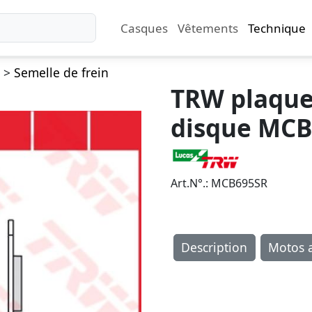
Casques
Vêtements
Technique
>
Semelle de frein
TRW plaquet
disque MC
Art.N°.: MCB695SR
Description
Motos a