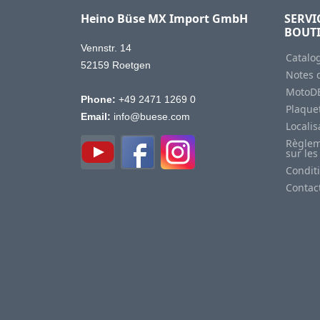
Heino Büse MX Import GmbH
SERVI
BOUT
Vennstr. 14
Catalo
52159 Roetgen
Notes d
MotoD
Phone:
+49 2471 1269 0
Plaquet
Email:
info@buese.com
Locali
Règlem
sur les
Condit
Contac