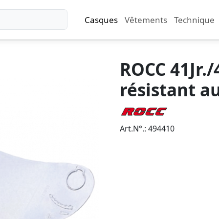
Casques
Vêtements
Technique
ROCC 41Jr./4
résistant a
Art.N°.: 494410