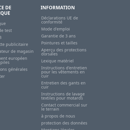
CE DE
INFORMATION
IQUE
Déclarations UE de
conformité
gue
Mode d'emploi
e test
Garantie de 3 ans
B
Pointures et tailles
te publicitaire
Aperçu des protections
sateur de magasin
dorsales
ent européen
Lexique matériel
 piles
Instructions d'entretien
ions générales
pour les vêtements en
cuir
ter
Entretien des gants en
cuir
Instructions de lavage
textiles pour motards
Contact commercial sur
le terrain
à propos de nous
protection des données
Mentions légales