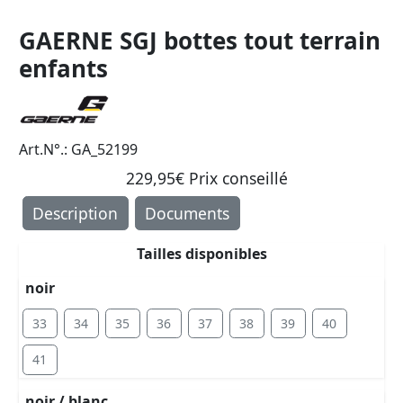
GAERNE SGJ bottes tout terrain
enfants
Art.N°.: GA_52199
229,95€ Prix ​​conseillé
Description
Documents
Tailles disponibles
noir
33
34
35
36
37
38
39
40
41
noir / blanc