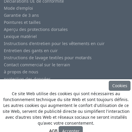
Déclarations UE de conformité
Mode d'emploi
Garantie de 3 ans
Pointures et tailles
Aperçu des protections dorsales
Lexique matériel
Instructions d'entretien pour les vêtements en cuir
Entretien des gants en cuir
Instructions de lavage textiles pour motards
Contact commercial sur le terrain
à propos de nous
protection des données
Cookies
Mentions légales
Ce site Web utilise des cookies qui sont nécessaires au
fonctionnement technique du site Web et sont toujours définis.
Les autres cookies qui augmentent le confort d'utilisation de ce
site Web, servent de publicité directe ou simplifient l'interaction
avec d'autres sites Web et réseaux sociaux ne seront installés
© Copyright
Heino Büse MX Import GmbH
. All Rights
qu'avec votre consentement.
Reserved
AGB
Accepter