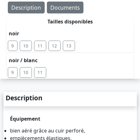
Description
Documents
Tailles disponibles
noir
9
10
11
12
13
noir / blanc
9
10
11
Description
Équipement
bien aéré grâce au cuir perforé,
empiècements élastiques,