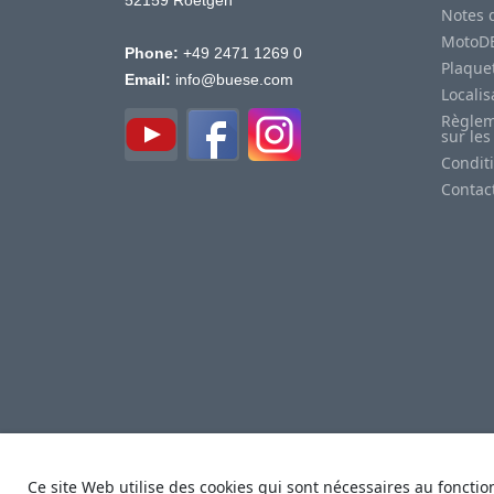
52159 Roetgen
Notes d
MotoD
Phone:
+49 2471 1269 0
Plaquet
Email:
info@buese.com
Locali
Règlem
sur les
Condit
Contac
Ce site Web utilise des cookies qui sont nécessaires au fonctio