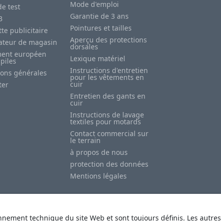
Mode d'emploi
e test
Garantie de 3 ans
B
Pointures et tailles
te publicitaire
Aperçu des protections
sateur de magasin
dorsales
ent européen
Lexique matériel
 piles
Instructions d'entretien
ions générales
pour les vêtements en
cuir
ter
Entretien des gants en
cuir
Instructions de lavage
textiles pour motards
Contact commercial sur
le terrain
à propos de nous
protection des données
Mentions légales
nnement technique du site Web et sont toujours définis. Les autres