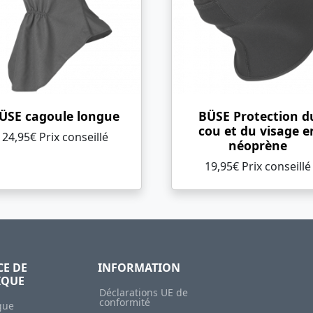
ÜSE cagoule longue
BÜSE Protection d
cou et du visage e
24,95€ Prix ​​conseillé
néoprène
19,95€ Prix ​​conseillé
CE DE
INFORMATION
IQUE
Déclarations UE de
conformité
gue