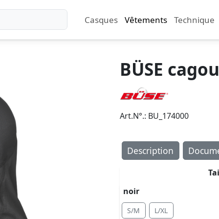
Casques
Vêtements
Technique
BÜSE cagou
Art.N°.: BU_174000
Description
Docume
Ta
noir
S/M
L/XL