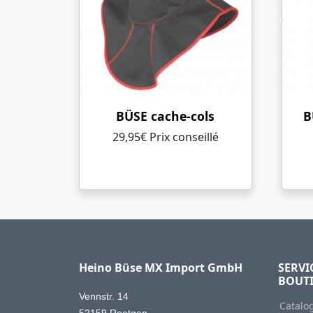
BÜSE cache-cols
B
29,95€ Prix ​​conseillé
Heino Büse MX Import GmbH
SERVI
BOUT
Vennstr. 14
Catalo