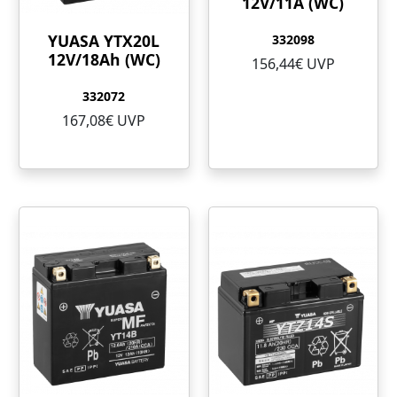
12V/11A (WC)
YUASA YTX20L
332098
12V/18Ah (WC)
156,44€ UVP
332072
167,08€ UVP