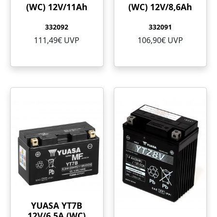
(WC) 12V/11Ah
(WC) 12V/8,6Ah
332092
332091
111,49€ UVP
106,90€ UVP
YUASA YT7B
12V/6,5A (WC)