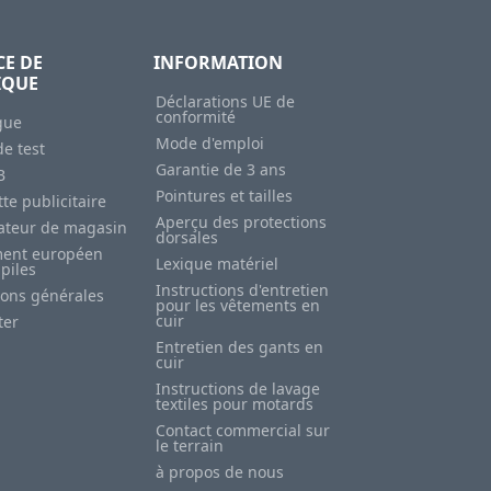
CE DE
INFORMATION
IQUE
Déclarations UE de
conformité
gue
Mode d'emploi
e test
Garantie de 3 ans
B
Pointures et tailles
te publicitaire
Aperçu des protections
sateur de magasin
dorsales
ent européen
Lexique matériel
 piles
Instructions d'entretien
ions générales
pour les vêtements en
cuir
ter
Entretien des gants en
cuir
Instructions de lavage
textiles pour motards
Contact commercial sur
le terrain
à propos de nous