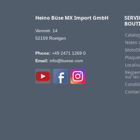
Heino Büse MX Import GmbH
SERVI
BOUT
Vennstr. 14
Catalo
52159 Roetgen
Notes d
MotoD
Phone:
+49 2471 1269 0
Plaquet
Email:
info@buese.com
Locali
Règlem
sur les
Condit
Contac