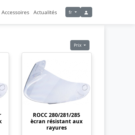
Accessoires
Actualités
fr
Prix
r
ROCC 280/281/285
k
ècran résistant aux
rayures