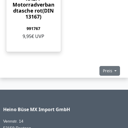
Motorradverban
dtasche rot(DIN
13167)
991767
9,95€ UVP
Preis
Heino Büse MX Import GmbH
Vennstr. 14
52159 Roetgen