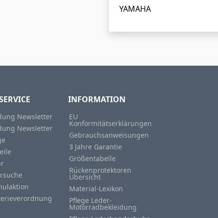
YAMAHA
SERVICE
INFORMATION
ung Newsletter
EU
Konformitätserklärungen
ung Newsletter
Gebrauchsanweisungen
ge
3 Jahre Garantie
eile
Größentabelle
er
Rückenprotektoren
rsuche
Übersicht
hulaktion
Material-Lexikon
terieverordnung
Pflege Leder-
Motorradbekleidung