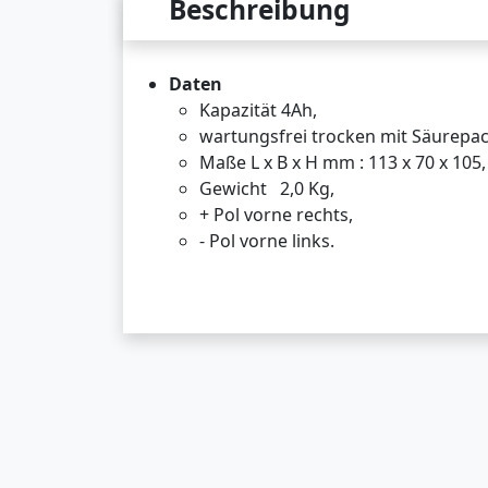
Beschreibung
Daten
Kapazität 4Ah,
wartungsfrei trocken mit Säurepac
Maße L x B x H mm : 113 x 70 x 105,
Gewicht 2,0 Kg,
+ Pol vorne rechts,
- Pol vorne links.