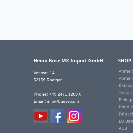
Heino Büse MX Import GmbH
SHOP 
Anmeld
Vennstr. 14
Abmeld
52159 Roetgen
Katalo
Testurt
Phone:
+49 2471 1269 0
Beileg
Email:
info@buese.com
Händle
Fahrsc
EU Bat
AGB