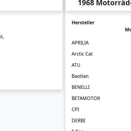
1968 Motorräd
Hersteller
Mo
k,
APRILIA
Arctic Cat
ATU
Baotian
BENELLI
BETAMOTOR
CPI
DERBI