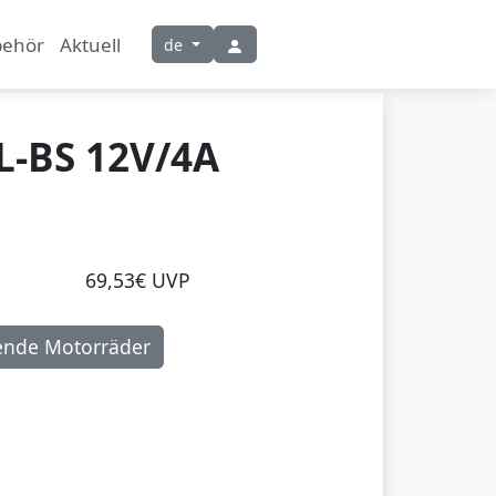
behör
Aktuell
de
L-BS 12V/4A
69,53€ UVP
ende Motorräder