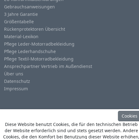
Gebrauchsanweisungen
3 Jahre Garantie
Größentabelle
Rückenprotektoren Übersicht
Material-Lexikon
Pflege Leder-Motorradbekleidung
Pflege Lederhandschuhe
Pflege Textil-Motorradbekleidung
Ansprechpartner Vertrieb im Außendienst
Über uns
Datenschutz
Impressum
Cookies
© Copyright
Heino Büse MX Import GmbH
. All Rights
Diese Website benutzt Cookies, die für den technischen Betrieb
Reserved
der Website erforderlich sind und stets gesetzt werden. Andere
Cookies, die den Komfort bei Benutzung dieser Website erhöhen