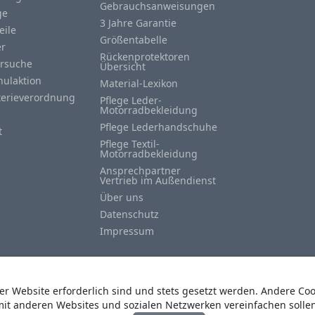
Gebrauchsanweisungen
ge
3 Jahre Garantie
eile
Größentabelle
er
Rückenprotektoren
rsuche
Übersicht
hulaktion
Material-Lexikon
terieverordnung
Pflege Leder-
Motorradbekleidung
Pflege Lederhandschuhe
t
Pflege Textil-
Motorradbekleidung
Ansprechpartner
Vertrieb im Außendienst
Über uns
Datenschutz
Impressum
der Website erforderlich sind und stets gesetzt werden. Andere Co
mit anderen Websites und sozialen Netzwerken vereinfachen solle
© Copyright
Heino Büse MX Import GmbH
. All Rights Reserved