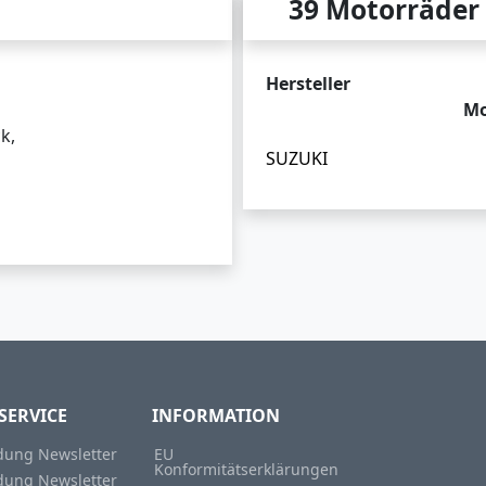
39 Motorräder
Hersteller
Mo
k,
SUZUKI
SERVICE
INFORMATION
ung Newsletter
EU
Konformitätserklärungen
ung Newsletter