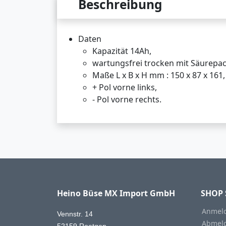
Beschreibung
Daten
Kapazität 14Ah,
wartungsfrei trocken mit Säurepac
Maße L x B x H mm : 150 x 87 x 161,
+ Pol vorne links,
- Pol vorne rechts.
Heino Büse MX Import GmbH
SHOP 
Anmeld
Vennstr. 14
Abmeld