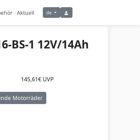
behör
Aktuell
de
6-BS-1 12V/14Ah
145,61€ UVP
ende Motorräder