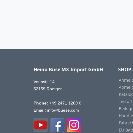
Heino Büse MX Import GmbH
SHOP 
Anmeld
Vennstr. 14
Abmeld
52159 Roetgen
Katalo
Testurt
Phone:
+49 2471 1269 0
Beileg
Email:
info@buese.com
Händle
Fahrsc
EU Bat