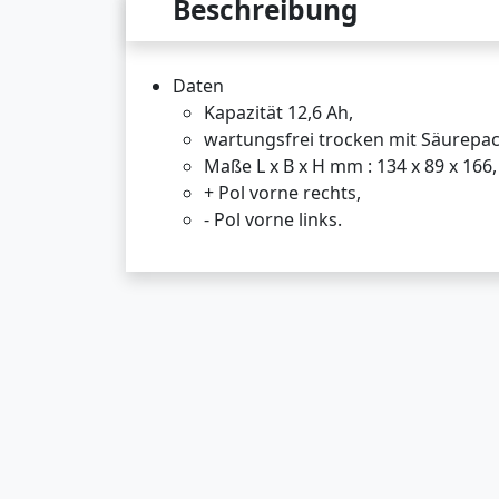
Beschreibung
Daten
Kapazität 12,6 Ah,
wartungsfrei trocken mit Säurepac
Maße L x B x H mm : 134 x 89 x 166,
+ Pol vorne rechts,
- Pol vorne links.