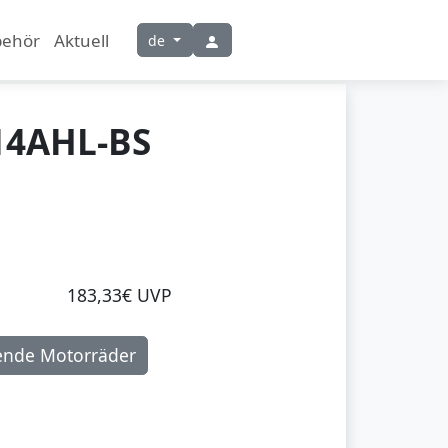
behör
Aktuell
de
14AHL-BS
183,33€ UVP
ende Motorräder