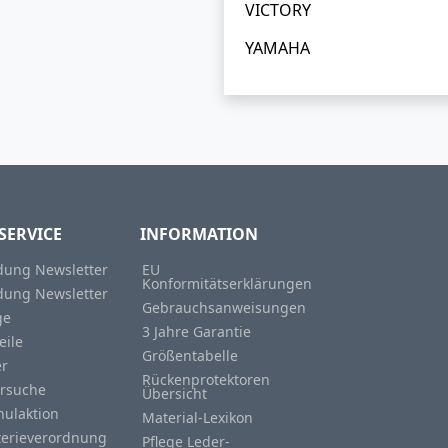
VICTORY
YAMAHA
SERVICE
INFORMATION
ung Newsletter
EU
Konformitätserklärungen
ung Newsletter
Gebrauchsanweisungen
ge
3 Jahre Garantie
eile
Größentabelle
er
Rückenprotektoren
rsuche
Übersicht
hulaktion
Material-Lexikon
terieverordnung
Pflege Leder-