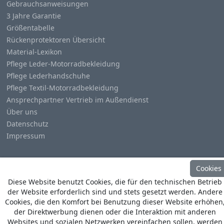
Gebrauchsanweisungen
3 Jahre Garantie
Größentabelle
Rückenprotektoren Übersicht
Material-Lexikon
Pflege Leder-Motorradbekleidung
Pflege Lederhandschuhe
Pflege Textil-Motorradbekleidung
Ansprechpartner Vertrieb im Außendienst
Über uns
Datenschutz
Impressum
Cookies
Diese Website benutzt Cookies, die für den technischen Betrieb
der Website erforderlich sind und stets gesetzt werden. Andere
© Copyright
Heino Büse MX Import GmbH
. All Rights
Cookies, die den Komfort bei Benutzung dieser Website erhöhen
Reserved
der Direktwerbung dienen oder die Interaktion mit anderen
Websites und sozialen Netzwerken vereinfachen sollen, werden