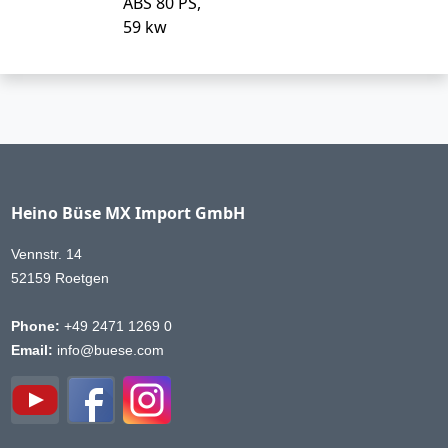
ABS 80 PS,
59 kw
Heino Büse MX Import GmbH
Vennstr. 14
52159 Roetgen
Phone:
+49 2471 1269 0
Email:
info@buese.com