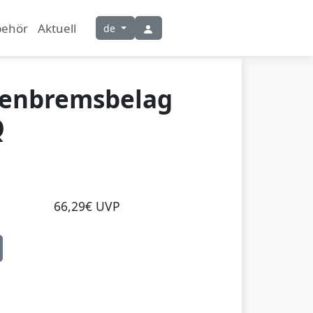
behör
Aktuell
de
benbremsbelag
Q
66,29€ UVP