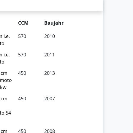
CCM
Baujahr
 i.e.
570
2010
to
 i.e.
570
2011
to
ccm
450
2013
ermoto
 kw
ccm
450
2007
to 54
ccm
450
2008