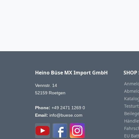
Heino Büse MX Import GmbH
SHOP 
Anmeld
Vennstr. 14
Abmeld
52159 Roetgen
Katalo
Testurt
Phone:
+49 2471 1269 0
Beileg
Email:
info@buese.com
Händle
Fahrsc
EU Bat