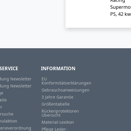
Racing
Supermo
PS, 42 kw
SERVICE
INFORMATION
ung Newsletter
EU
Konformitätserklärungen
ung Newsletter
Gebrauchsanweisungen
ge
3 Jahre Garantie
eile
Größentabelle
er
Rückenprotektoren
rsuche
Übersicht
hulaktion
Material-Lexikon
terieverordnung
Pflege Leder-