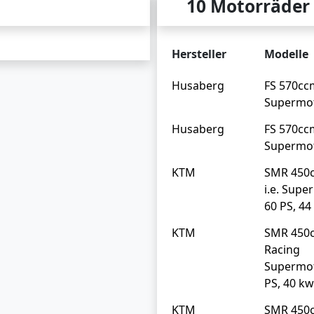
10 Motorräder
Hersteller
Modelle
Husaberg
FS 570ccm
Supermo
Husaberg
FS 570ccm
Supermo
KTM
SMR 450
i.e. Sup
60 PS, 44
KTM
SMR 450
Racing
Supermo
PS, 40 kw
KTM
SMR 450