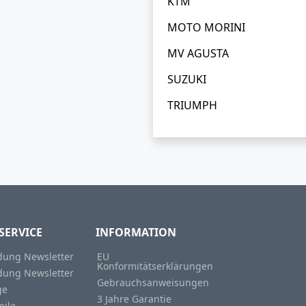
KTM
MOTO MORINI
MV AGUSTA
SUZUKI
TRIUMPH
SERVICE
INFORMATION
ung Newsletter
EU
Konformitätserklärungen
ung Newsletter
Gebrauchsanweisungen
ge
3 Jahre Garantie
eile