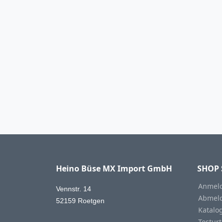
Heino Büse MX Import GmbH
SHOP 
Anmeld
Vennstr. 14
Abmeld
52159 Roetgen
Katalo
Testurt