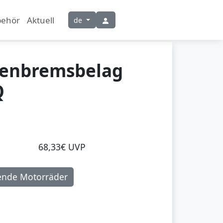
behör
Aktuell
de
benbremsbelag
Q
68,33€ UVP
ende Motorräder