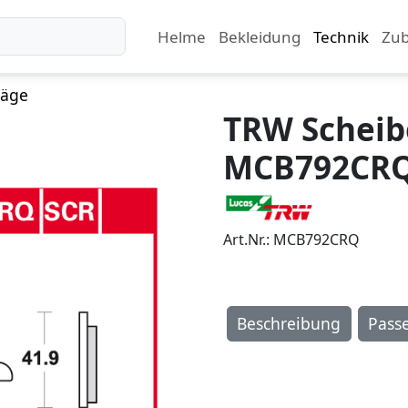
Helme
Bekleidung
Technik
Zu
läge
TRW Schei
MCB792CR
Art.Nr.: MCB792CRQ
Beschreibung
Pass