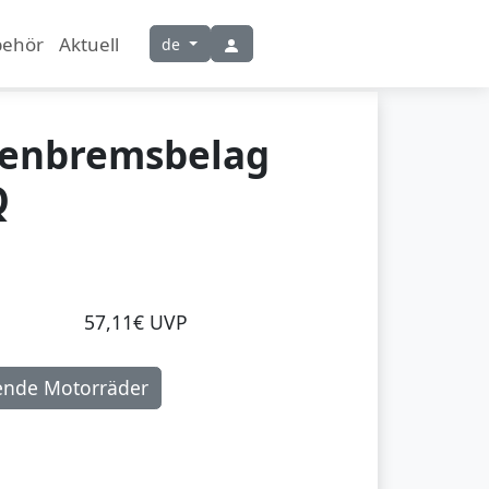
behör
Aktuell
de
benbremsbelag
Q
57,11€ UVP
ende Motorräder