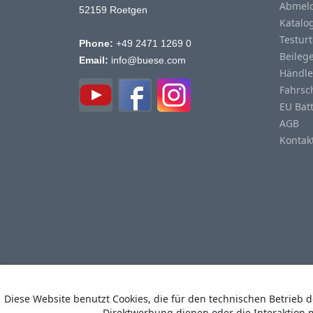
Abmeld
52159 Roetgen
Katalo
Testurt
Phone:
+49 2471 1269 0
Beileg
Email:
info@buese.com
Händle
Fahrsc
EU Bat
AGB
Kontak
Diese Website benutzt Cookies, die für den technischen Betrieb 
Direktwerbung dienen oder die Interaktion 