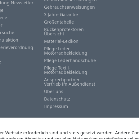
ung Newsletter
Gebrauchsanweisungen
ge
3 Jahre Garantie
eile
Größentabelle
er
Rückenprotektoren
rsuche
Übersicht
hulaktion
Material-Lexikon
terieverordnung
Pflege Leder-
Motorradbekleidung
Pflege Lederhandschuhe
t
Pflege Textil-
Motorradbekleidung
Ansprechpartner
Vertrieb im Außendienst
Über uns
Datenschutz
Impressum
der Website erforderlich sind und stets gesetzt werden. Andere Co
mit anderen Websites und sozialen Netzwerken vereinfachen solle