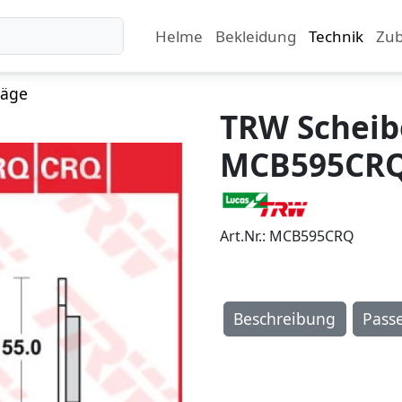
Helme
Bekleidung
Technik
Zu
läge
TRW Schei
MCB595CR
Art.Nr.: MCB595CRQ
Beschreibung
Pass