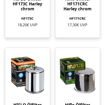
HF173C Harley
HF171CRC
chrom
Harley chrom
HF173C
HF171CRC
18,20€ UVP
17,30€ UVP
HIFLO Ölfilter
Hiflo Ölfilter