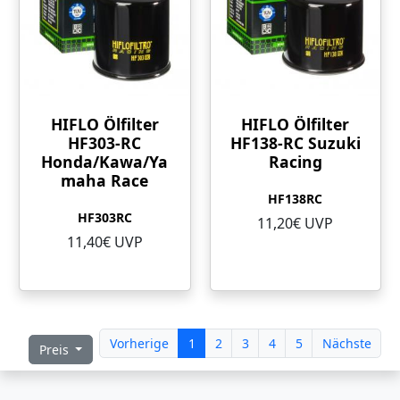
HIFLO Ölfilter
HIFLO Ölfilter
HF303-RC
HF138-RC Suzuki
Honda/Kawa/Ya
Racing
maha Race
HF138RC
HF303RC
11,20€ UVP
11,40€ UVP
Vorherige
1
2
3
4
5
Nächste
Preis