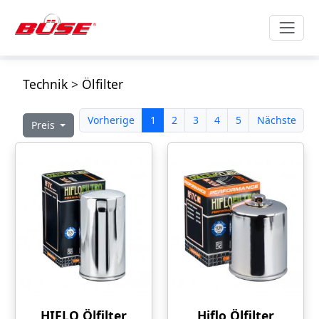
Technik
>
Ölfilter
Vorherige
1
2
3
4
5
Nächste
Preis
HIFLO Ölfilter
Hiflo Ölfilter