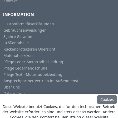
Kontakt
INFORMATION
EU Konformitätserklärungen
Gebrauchsanweisungen
3 Jahre Garantie
Größentabelle
Rückenprotektoren Übersicht
Material-Lexikon
Pflege Leder-Motorradbekleidung
Pflege Lederhandschuhe
Pflege Textil-Motorradbekleidung
Ansprechpartner Vertrieb im Außendienst
Über uns
Datenschutz
Cookies
Impressum
Diese Website benutzt Cookies, die für den technischen Betrieb
der Website erforderlich sind und stets gesetzt werden. Andere
Cookies, die den Komfort bei Benutzung dieser Website